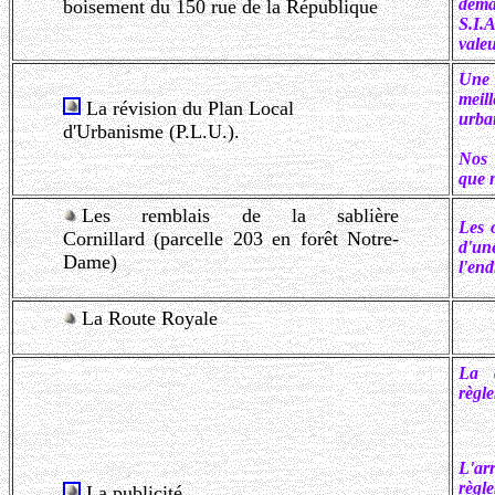
déma
boisement du 150 rue de la République
S.I.
valeu
Une 
meil
La révision du Plan Local
urban
d'Urbanisme (P.L.U.).
Nos 
que 
Les remblais de la sablière
Les 
Cornillard
(parcelle 203 en forêt Notre-
d'un
Dame)
l'end
La Route Royale
La 
règle
L'a
règle
La publicité