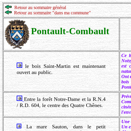
Retour au sommaire général
Retour au sommaire "dans ma commune"
Pontault-Combault
C
e b
Nois
le bois Saint-Martin est maintenant
est 
natur
ouvert au public.
Ont 
bois
Pont
Prév
Entre la forêt Notre-Dame et la R.N.4
Comba
/ R.D. 604, le centre des Quatre Chênes.
ciné
l'env
Une t
La mare Sauton, dans le petit
Un e