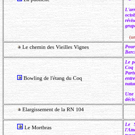
L'ar
octo
révi
grupe
(un
Le chemin des Vieilles Vignes
Pour
Berc
Le p
Coq 
Paris
Bowling de l'étang du Coq
entr
natur
Une 
décis
Elargissement de la RN 104
Le S
Le Mortbras
l'Am