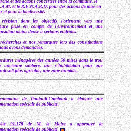
rche et des actions concertées entre la commune, le
A.A.M. et le R.E.N.A.R.D. pour des actions de mise en
r et pour la biodiversité.
révision dont les objectifs s'orientent vers une
leure prise en compte de l'environnement et une
isation moins dense à certains endroits.
recherches et nos remarques lors des consultations
nous avons demandées.
ordures ménagères des années 50 mises dans le trou
e ancienne sablière, une réhabilitation pour que
roit soit plus agréable, une zone humide..
commune de Pontault-Combault a élaboré une
mentation spéciale de publicité.
rrêté 91.178 de M. le Maire a approuvé la
mentation spéciale de publicité