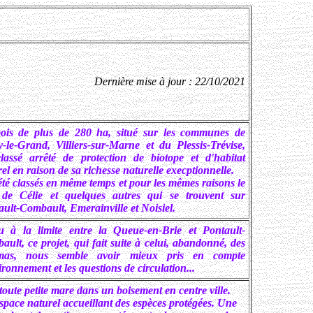
Dernière mise à jour : 22/10/2021
ois de plus de 280 ha, situé sur les communes de
y-le-Grand, Villiers-sur-Marne et du Plessis-Trévise,
classé arrêté de protection de biotope et d'habitat
el en raison de sa richesse naturelle execptionnelle.
été classés en même temps et pour les mêmes raisons le
 de Célie et quelques autres qui se trouvent sur
ault-Combault, Emerainville et Noisiel.
u à la limite entre la Queue-en-Brie et Pontault-
ult, ce projet, qui fait suite à celui, abandonné, des
mas, nous semble avoir mieux pris en compte
ironnement et les questions de circulation...
oute petite mare dans un boisement en centre ville.
space naturel accueillant des espèces protégées. Une