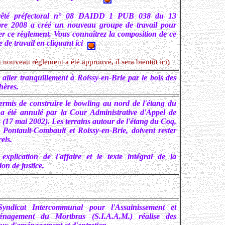
rêté préfectoral n° 08 DAIDD 1 PUB 038 du 13
bre 2008 a créé un nouveau groupe de travail pour
ser ce règlement. Vous connaîtrez la composition de ce
 de travail en cliquant ici
 nouveau règlement a été approuvé, il sera bientôt ici)
 aller tranquillement à Roissy-en-Brie par le bois des
hères.
ermis de construire le bowling au nord de l'étang du
a été annulé par la Cour Administrative d'Appel de
 (17 mai 2002). Les terrains autour de l'étang du Coq,
e Pontault-Combault et Roissy-en-Brie, doivent rester
els.
explication de l'affaire et le texte intégral de la
ion de justice.
yndicat Intercommunal pour l'Assainissement et
énagement du Mortbras (S.I.A.A.M.) réalise des