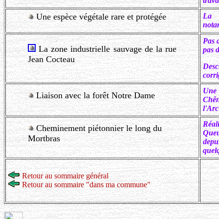
trav
Une espèce végétale rare et protégée
La 
nota
Pas d
La zone industrielle sauvage de la rue
pas d
Jean Cocteau
Descr
corri
Une 
Liaison avec la forêt Notre Dame
Chêne
l'Arc
Réal
Cheminement piétonnier le long du
Queu
Mortbras
depu
quelq
Retour au sommaire général
Retour au sommaire "dans ma commune"