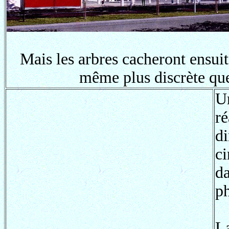
Mais les arbres cacheront ensuite
même plus discrète que
U
r
d
c
d
ph
L