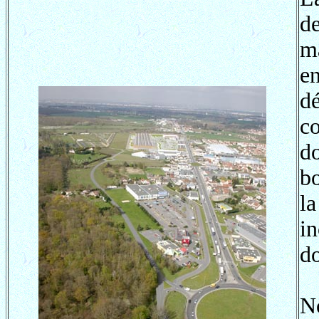
d
m
e
d
c
d
bo
la
i
d
N