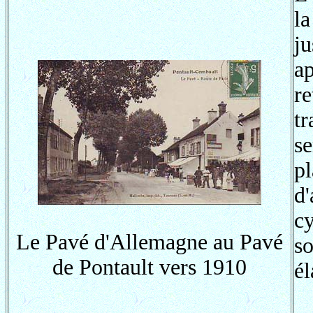
l
j
ap
re
tr
s
p
d
cy
Le Pavé d'Allemagne au Pavé
s
de Pontault vers 1910
él