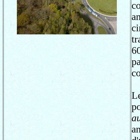
c
a
c
tr
6
p
co
Le
po
au
a