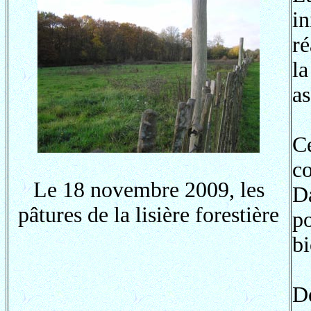
i
ré
l
as
C
c
Le 18 novembre 2009, les
D
pâtures de la lisière forestière
p
bi
D