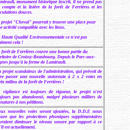
mirault, monument historique inscrit, il ne prend pas
 compte et la lisière de la forêt de Ferrières et les
rculations douces.
 projet "Cheval" pourrait y trouver une place pour
e activité compatible avec les lieux.
 Haute Qualité Environnementale ce n'est pas
aiment cela !
 forêt de Ferrières couvre une bonne partie du
rritoire de Croissy-Beaubourg. Depuis le Parc-aux-
gnes jusqu'à la ferme de Lamirault.
 projet scandaleux de l'administration, qui prévoit de
ire passer une nouvelle autoroute à 2 x 2 voies en
ein milieu de la forêt de Ferrières !
 vigilance est toujours de rigueur, le projet n'est
ujours pas abandonné, malgré plusieurs milliers de
gnatures à nos pétitions.
ux nouvelles voies seront ajoutées, la D.D.E nous
sure que les protections phoniques supplémentaires
vraient diminuer le niveau sonore par rapport à ce
'il est actuellement.