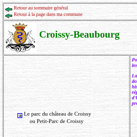
Retour au sommaire général
Retour à la page dans ma commune
Croissy-Beaubourg
Po
in
La
do
hi
ré
d'
pr
Le parc du château de Croissy
ou Petit-Parc de Croissy