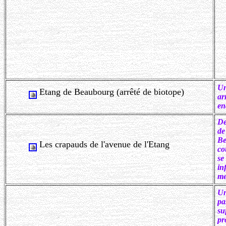
Un
Etang de Beaubourg (arrêté de biotope)
ar
en
De
de
Be
Les crapauds de l'avenue de l'Etang
co
se
in
me
Un
pa
su
pr