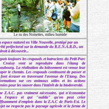
Le ru des Noisettes, milieu humide
 espace naturel en Ville Nouvelle, protégé par un
rêté préfectoral sur la demande du R.E.N.A.R.D., un
droit à découvrir...
puis toujours les crapauds et batraciens du Petit-Parc
 Croissy vont se reproduire dans l'étang de
aubourg. La réalisation du lotissement est venue leur
uper le chemin. Les crapauds continuent de passer et
 font écraser en traversant l'avenue de l'Etang. Des
formations sur ces animaux utiles et les actions
nées pour les sauver dans l'intérêt de la biodoversité.
e Z.A.C. pas vraiment nécessaire, qui n'économise
s l'espace et qui "oublie" qu'on peut créer
ffisamment d'emplois dans la Z.A.C de Paris-Est. Le
ojet ne respecte pas le paysage agricole et la ferme de