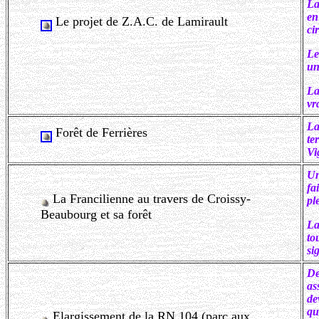
La
en
Le projet de Z.A.C. de Lamirault
ci
Le
un
La
vr
La
Forêt de Ferrières
te
Vi
Un
fa
La Francilienne au travers de Croissy-
pl
Beaubourg et sa forêt
La
to
si
De
as
de
qu
Elargissement de la RN 104 (parc aux