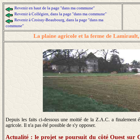
Revenir en haut de la page "dans ma commune"
Revenir à Collégien, dans la page "dans ma commune"
Revenir à Croissy-Beaubourg, dans la page "dans ma
commune"
La plaine agricole et la ferme de Lamirault
Depuis les faits ci-dessous une moitié de la Z.A.C. a finalement ét
agricole. Il n'a pas été possible de s'y opposer.
Actualité : le projet se poursuit du côté Ouest sur