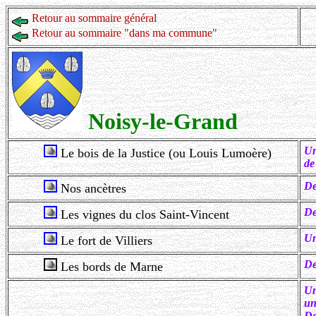
Retour au sommaire général
Retour au sommaire "dans ma commune"
Noisy-le-Grand
Un
Le bois de la Justice (ou Louis Lumoère)
de
De
Nos ancètres
De
Les vignes du clos Saint-Vincent
Un
Le fort de Villiers
De
Les bords de Marne
Un
un
De