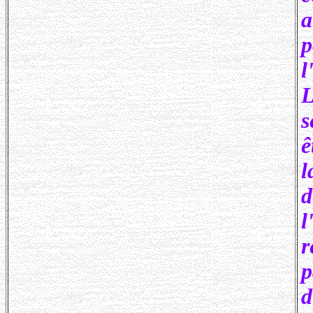
a
p
l
L
s
ê
l
d
l
r
d