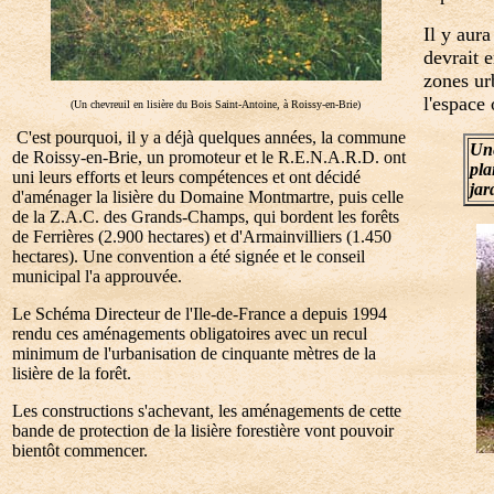
Il y aura
devrait 
zones ur
l'espace 
(Un chevreuil en lisière du Bois Saint-Antoine, à Roissy-en-Brie)
C'est pourquoi, il y a déjà quelques années, la commune
Une
de Roissy-en-Brie, un promoteur et le R.E.N.A.R.D. ont
pla
uni leurs efforts et leurs compétences et ont décidé
jar
d'aménager la lisière du Domaine Montmartre, puis celle
de la Z.A.C. des Grands-Champs, qui bordent les forêts
de Ferrières (2.900 hectares) et d'Armainvilliers (1.450
hectares). Une convention a été signée et le conseil
municipal l'a approuvée.
Le Schéma Directeur de l'Ile-de-France a depuis 1994
rendu ces aménagements obligatoires avec un recul
minimum de l'urbanisation de cinquante mètres de la
lisière de la forêt.
Les constructions s'achevant, les aménagements de cette
bande de protection de la lisière forestière vont pouvoir
bientôt commencer.