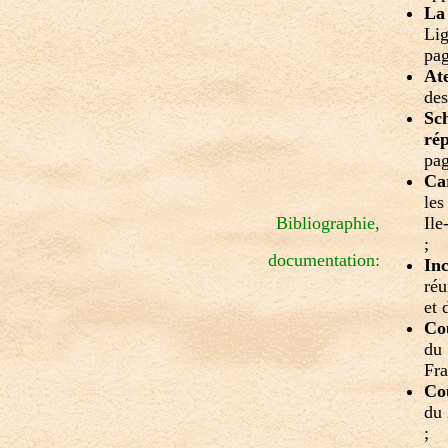
La 
Lig
pag
At
des
Sch
ré
pag
Car
les
Bibliographie,
Ile
;
documentation:
Inc
réu
et 
Co
du
Fra
Co
du
;