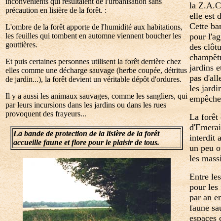
inconvénients qui résultaient de l'urbanisation sans
la Z.A.
précaution en lisière de la forêt. :
elle est 
Cette ba
L'ombre de la forêt apporte de l'humidité aux habitations,
les feuilles qui tombent en automne viennent boucher les
pour l'a
gouttières.
des clôtu
champêtre
Et puis certaines personnes utilisent la forêt derrière chez
jardins e
elles comme une décharge sauvage (herbe coupée, détritus
pas d'all
de jardin...), la forêt devient un véritable dépôt d'ordures.
les jardi
Il y a aussi les animaux sauvages, comme les sangliers, qui
empêcher
par leurs incursions dans les jardins ou dans les rues
provoquent des frayeurs...
La forêt
d'Emerain
La bande de protection de la lisière de la forêt
interdit
accueille faune et flore pour le plaisir de tous.
un peu o
les massi
Entre les
pour les
par an en
faune sa
espaces 