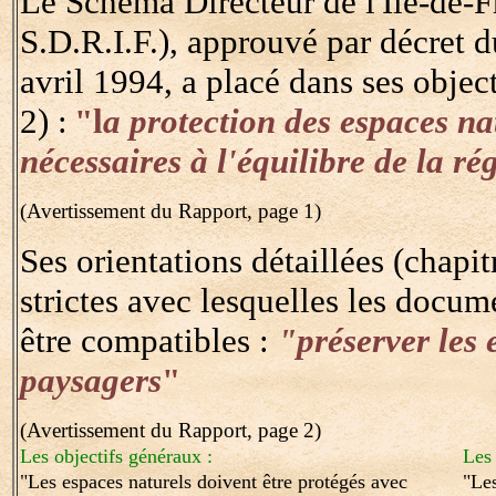
Le Schéma Directeur de l'Ile-de-F
S.D.R.I.F.), approuvé par décret 
avril 1994, a placé dans ses objec
2
)
:
"l
a protection des espaces na
nécessaires à l'équilibre de la ré
(Avertissement du Rapport, page 1)
Ses orientations détaillées (chapit
strictes avec lesquelles les docu
être compatibles :
"préserver les 
paysagers
"
(Avertissement du Rapport, page 2)
Les objectifs généraux :
Les 
"Les espaces naturels doivent être protégés avec
"Les