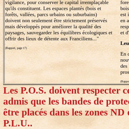
vigilance, pour conserver le capital irremplaçable
fore
qu'ils constituent. Les espaces plantés (bois et
bois
forêts, vallées, parcs urbains ou suburbains)
est 
doivent non seulement être strictement préservés
en a
mais développés pour améliorer la qualité des
resp
paysages, sauvegarder les équilibres écologiques et
et d
offrir des lieux de détente aux Franciliens..."
Leur
(Rapport, page 17)
En d
nouv
des 
pros
(Rappor
Les P.O.S. doivent respecter ces
admis que les bandes de protec
être placés dans les zones ND 
P.L.U..