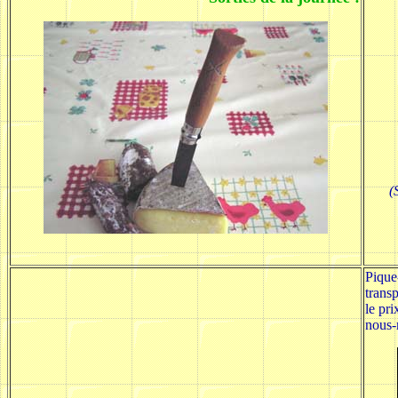
(
Pique
trans
le pri
nous