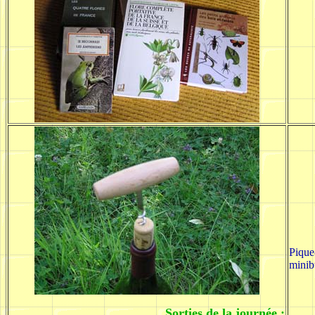
Pique-
minib
Sorties de la journée :