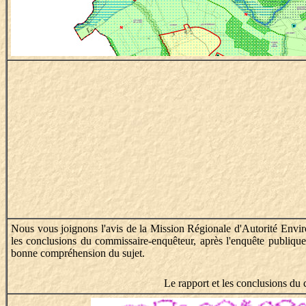
Nous vous joignons l'avis de la Mission Régionale d'Autorité Envi
les conclusions du commissaire-enquêteur, après l'enquête publique
bonne compréhension du sujet.
Le rapport et les conclusions du