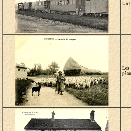
Un t
Les 
pâtu