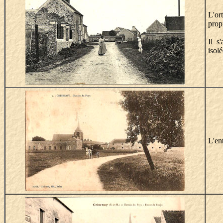
L'or
propr
Il s
isolé
L'en