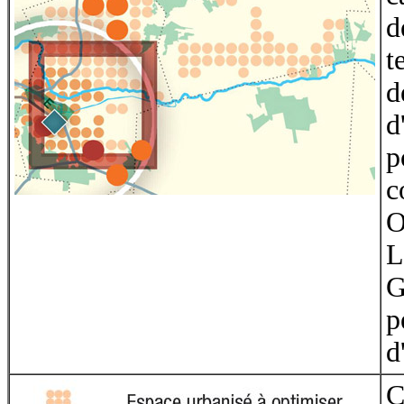
d
t
d
d
p
c
O
L
G
p
d
C