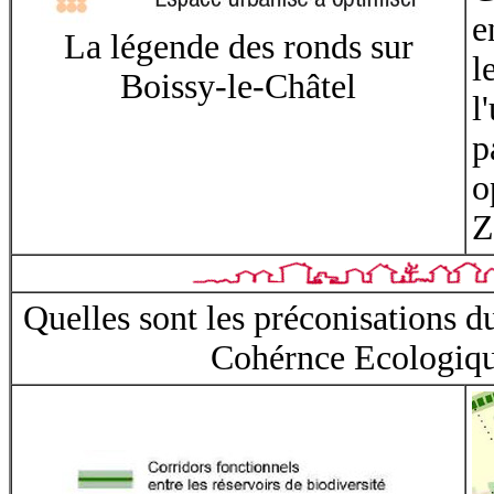
e
La légende des ronds sur
l
Boissy-le-Châtel
l
p
o
Z
Quelles sont les préconisations
Cohérnce Ecologiqu